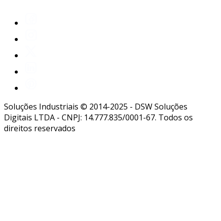
requer atenção aos requisitos da nr 12. para
que a automação seja efetiva e segura, é
necessário seguir algumas etapas:
análise de risco
: identificar áreas de risco
e determinar as medidas de proteção
adequadas.
escolha de equipamentos
: selecionar
máquinas e dispositivos que atendam à
Soluções Industriais © 2014-2025 - DSW Soluções
norma e que sejam adequados para o
Digitais LTDA - CNPJ: 14.777.835/0001-67. Todos os
trabalho a ser realizado.
direitos reservados
treinamento de pessoal
: prover
capacitação aos funcionários sobre o
funcionamento dos novos sistemas
automatizados.
essas etapas são fundamentais para garantir
que a automação não apenas atenda à nr 12,