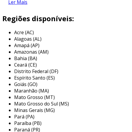
Ler Mais
seguros e eficientes.
o que é a nr 12?
Regiões disponíveis:
a nr 12, criada pelo ministério do trabalho e
Acre (AC)
emprego, foca na segurança no uso de
Alagoas (AL)
máquinas e equipamentos. ela abrange
Amapá (AP)
diversos aspectos, como:
Amazonas (AM)
Bahia (BA)
requisitos de instalação
: garantindo que
Ceará (CE)
as máquinas sejam instaladas de forma a
Distrito Federal (DF)
evitar riscos.
Espírito Santo (ES)
condições de operação
: assegurando
Goiás (GO)
Maranhão (MA)
que as máquinas operem de maneira
Mato Grosso (MT)
segura.
Mato Grosso do Sul (MS)
capacitação de operadores
: a
Minas Gerais (MG)
importância de treinar os trabalhadores
Pará (PA)
para o uso correto dos equipamentos.
Paraíba (PB)
Paraná (PR)