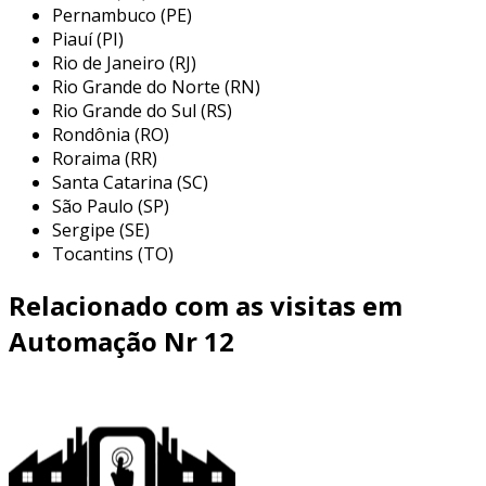
esses elementos são essenciais para prevenir
Pernambuco (PE)
acidentes e garantir a saúde dos empregados
Piauí (PI)
no ambiente industrial.
Rio de Janeiro (RJ)
Rio Grande do Norte (RN)
a automação como aliada da nr 12
Rio Grande do Sul (RS)
Rondônia (RO)
a automação, ao integrar tecnologias
Roraima (RR)
avançadas nas linhas de produção, contribui
Santa Catarina (SC)
significativamente para a conformidade com a
São Paulo (SP)
nr 12. os sistemas automatizados otimizam
Sergipe (SE)
processos, reduzindo a necessidade de
Tocantins (TO)
intervenção humana em tarefas perigosas.
Relacionado com as visitas em
além disso, oferecem controle e
monitoramento em tempo real, que são
Automação Nr 12
cruciais para a segurança.
benefícios da automação na conformidade
com a nr 12
entre os principais benefícios da automação no