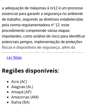
a adequação de máquinas à nr12 é um processo
essencial para garantir a segurança no ambiente
de trabalho, seguindo as diretrizes estabelecidas
pela norma regulamentadora nº 12. esse
procedimento compreende várias etapas
importantes, como análise de risco para identificar
potenciais perigos, implementação de proteções
físicas e dispositivos de segurança, além da
necessária atualização da documentação técnica.
Ler Mais
a capacitação dos operadores é fundamental
nesse contexto, pois assegura que todos estejam
Regiões disponíveis:
cientes dos procedimentos de segurança a serem
adotados. o objetivo final é minimizar os riscos de
Acre (AC)
acidentes e garantir que as máquinas operem em
Alagoas (AL)
conformidade com os requisitos legais e técnicos,
Amapá (AP)
promovendo um ambiente mais seguro.
Amazonas (AM)
Bahia (BA)
a
wengaut
engenharia, localizada em bauru, são