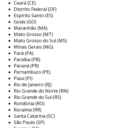
Ceará (CE)
paulo, se destaca como prestadora de serviços
Distrito Federal (DF)
especializada em soluções industriais. com uma
Espírito Santo (ES)
trajetória de mais de 20 anos, a empresa oferece
Goiás (GO)
um portfólio diversificado que inclui serviços de
Maranhão (MA)
manutenção, engenharia e fabricação de
Mato Grosso (MT)
máquinas. o compromisso com alta qualidade e a
Mato Grosso do Sul (MS)
adequação às normas de segurança, como a nr-
Minas Gerais (MG)
12, são pilares da sua atuação. entre as soluções
Pará (PA)
disponibilizadas, a empresa realiza automação
Paraíba (PB)
industrial, desenvolvimento de máquinas
Paraná (PR)
Pernambuco (PE)
personalizadas e criação de projetos elétricos e
Piauí (PI)
mecânicos, sempre buscando atender às
Rio de Janeiro (RJ)
necessidades específicas de cada cliente.
Rio Grande do Norte (RN)
Rio Grande do Sul (RS)
Rondônia (RO)
Roraima (RR)
Santa Catarina (SC)
São Paulo (SP)