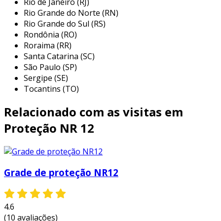
Rio de Janeiro (RJ)
resistentes ao desgaste, como aço
Rio Grande do Norte (RN)
inoxidável ou alumínio.
Rio Grande do Sul (RS)
Rondônia (RO)
altura e largura adequadas
: a grade
Roraima (RR)
precisa ter dimensões que impeçam o
Santa Catarina (SC)
acesso ao espaço considerado perigoso,
São Paulo (SP)
seguindo as recomendações da norma.
Sergipe (SE)
Tocantins (TO)
fixação segura
: as grades devem ser bem
fixadas à máquina para evitar
Relacionado com as visitas em
deslocamentos ou quedas durante o uso.
Proteção NR 12
visibilidade
: É importante que a grade
não obstrua a visão do operador em
relação ao funcionamento da máquina.
isso contribui para uma operação mais
Grade de proteção NR12
segura.
facilidade de acesso
: a grade deve
permitir acesso fácil para manutenção,
4.6
mas de forma segura. o ideal é que tenha
(10 avaliações)