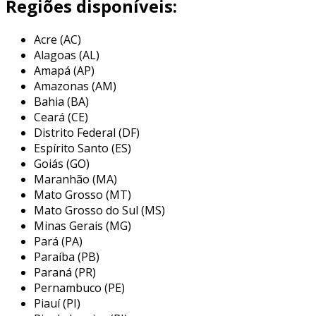
Regiões disponíveis:
a grade de proteção é uma barreira física que
tem como principal objetivo impedir o acesso
Acre (AC)
não autorizado a partes móveis de máquinas.
Alagoas (AL)
ela é projetada para proteger os trabalhadores
Amapá (AP)
de eventuais riscos associados ao
Amazonas (AM)
funcionamento das máquinas. portanto, é um
Bahia (BA)
componente essencial para garantir um
Ceará (CE)
ambiente de trabalho seguro e em
Distrito Federal (DF)
conformidade com a nr12.
Espírito Santo (ES)
Goiás (GO)
principais características da grade
Maranhão (MA)
de proteção
Mato Grosso (MT)
Mato Grosso do Sul (MS)
as grades de proteção devem atender a
Minas Gerais (MG)
algumas características específicas para serem
Pará (PA)
consideradas eficazes. entre essas
Paraíba (PB)
características, destacam-se:
Paraná (PR)
Pernambuco (PE)
material resistente
: as grades devem
Piauí (PI)
ser fabricadas com materiais duráveis e