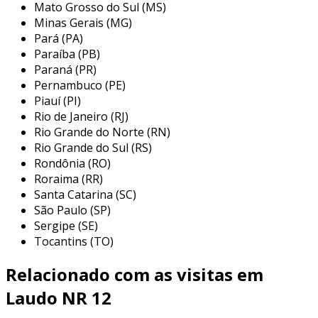
Mato Grosso do Sul (MS)
que máquinas e equipamentos ofereçam um
Minas Gerais (MG)
ambiente de trabalho seguro para os
Pará (PA)
colaboradores. além disso, ele é um requisito
Paraíba (PB)
legal que protege as empresas de possíveis
Paraná (PR)
ações judiciais e autuações por órgãos de
Pernambuco (PE)
Piauí (PI)
fiscalização. ao cumprir as normas
Rio de Janeiro (RJ)
estabelecidas, as empresas demonstram
Rio Grande do Norte (RN)
compromisso com a segurança e o bem-estar
Rio Grande do Sul (RS)
de seus funcionários.
Rondônia (RO)
Roraima (RR)
outra importância do laudo de nr 12 é a
Santa Catarina (SC)
identificação de riscos e a implementação de
São Paulo (SP)
medidas corretivas ou preventivas. isso não
Sergipe (SE)
apenas minimiza acidentes, mas também pode
Tocantins (TO)
aumentar a produtividade e a eficácia
operacional, uma vez que um ambiente de
Relacionado com as visitas em
trabalho seguro resulta em menos
Laudo NR 12
interrupções e um melhor desempenho dos
colaboradores.