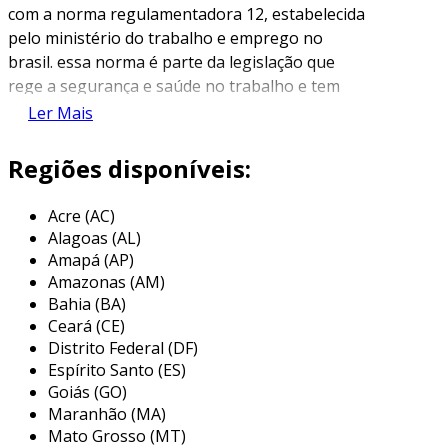
com a norma regulamentadora 12, estabelecida
pelo ministério do trabalho e emprego no
brasil. essa norma é parte da legislação que
rege a segurança e saúde no trabalho e tem
como objetivo principal prevenir acidentes e
Ler Mais
doenças relacionados ao uso de máquinas.
Regiões disponíveis:
a nr 12 estabelece requisitos mínimos para a
proteção dos trabalhadores, abordando desde
Acre (AC)
a instalação, operação, manutenção e
Alagoas (AL)
desativação de máquinas até os aspectos de
Amapá (AP)
segurança a serem considerados. o laudo de nr
Amazonas (AM)
12 deve ser elaborado por profissionais
Bahia (BA)
habilitados, garantindo que todos os
Ceará (CE)
parâmetros de segurança estejam em
Distrito Federal (DF)
conformidade.
Espírito Santo (ES)
Goiás (GO)
importância do laudo de nr 12
Maranhão (MA)
Mato Grosso (MT)
o laudo de nr 12 é fundamental para assegurar