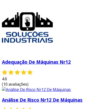
principais elementos do laudo de nr
12
um laudo de nr 12 adequado deve incluir uma
série de elementos essenciais para garantir sua
eficácia e validade. entre os principais
componentes, podemos destacar:
descrição das máquinas e
equipamentos:
detalhamento das
Adequação De Máquinas Nr12
especificações técnicas, funcionalidades e
áreas de operação.
identificação dos riscos:
análise dos
4.6
riscos potenciais associados ao uso das
(10 avaliações)
máquinas, incluindo riscos mecânicos,
elétricos, térmicos e de outros tipos.
Análise De Risco Nr12 De Máquinas
ações corretivas:
proposta de medidas
que devem ser implementadas para