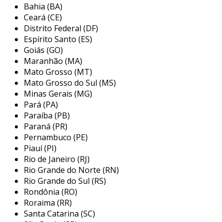
Bahia (BA)
a
wengaut
engenharia, localizada em bauru, são
Ceará (CE)
paulo, se destaca como prestadora de serviços
Distrito Federal (DF)
especializada em soluções industriais. com uma
Espírito Santo (ES)
trajetória de mais de 20 anos, a empresa oferece
Goiás (GO)
um portfólio diversificado que inclui serviços de
Maranhão (MA)
manutenção, engenharia e fabricação de
Mato Grosso (MT)
máquinas. o compromisso com alta qualidade e a
Mato Grosso do Sul (MS)
adequação às normas de segurança, como a nr-
Minas Gerais (MG)
12, são pilares da sua atuação. entre as soluções
Pará (PA)
disponibilizadas, a empresa realiza automação
Paraíba (PB)
industrial, desenvolvimento de máquinas
Paraná (PR)
Pernambuco (PE)
personalizadas e criação de projetos elétricos e
Piauí (PI)
mecânicos, sempre buscando atender às
Rio de Janeiro (RJ)
necessidades específicas de cada cliente.
Rio Grande do Norte (RN)
Rio Grande do Sul (RS)
Rondônia (RO)
Roraima (RR)
Santa Catarina (SC)