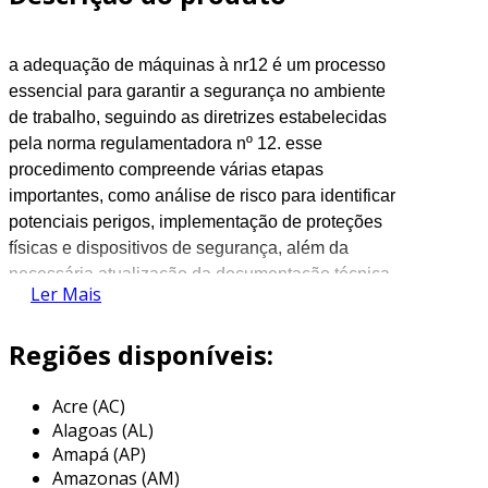
a adequação de máquinas à nr12 é um processo
essencial para garantir a segurança no ambiente
de trabalho, seguindo as diretrizes estabelecidas
pela norma regulamentadora nº 12. esse
procedimento compreende várias etapas
importantes, como análise de risco para identificar
potenciais perigos, implementação de proteções
físicas e dispositivos de segurança, além da
necessária atualização da documentação técnica.
Ler Mais
a capacitação dos operadores é fundamental
nesse contexto, pois assegura que todos estejam
Regiões disponíveis:
cientes dos procedimentos de segurança a serem
adotados. o objetivo final é minimizar os riscos de
Acre (AC)
acidentes e garantir que as máquinas operem em
Alagoas (AL)
conformidade com os requisitos legais e técnicos,
Amapá (AP)
promovendo um ambiente mais seguro.
Amazonas (AM)