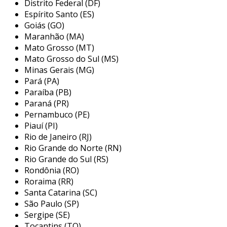
Distrito Federal (DF)
operações e evitar sanções por parte de
Espírito Santo (ES)
órgãos fiscalizadores.
Goiás (GO)
Maranhão (MA)
principais etapas da elaboração do
Mato Grosso (MT)
laudo de adequação nr12
Mato Grosso do Sul (MS)
Minas Gerais (MG)
a elaboração do laudo de adequação nr12
Pará (PA)
envolve uma série de etapas que precisam ser
Paraíba (PB)
seguidas para assegurar a correta avaliação
Paraná (PR)
das condições de segurança das máquinas e
Pernambuco (PE)
Piauí (PI)
equipamentos. essas etapas incluem:
Rio de Janeiro (RJ)
levantamento de informações:
reunião
Rio Grande do Norte (RN)
de dados relevantes sobre as máquinas a
Rio Grande do Sul (RS)
Rondônia (RO)
serem avaliadas, como manuais, fichas
Roraima (RR)
técnicas e histórico de manutenção.
Santa Catarina (SC)
inspeção visual e funcional:
avaliação
São Paulo (SP)
física das máquinas, identificando
Sergipe (SE)
possíveis falhas e irregularidades nas
Tocantins (TO)