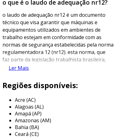
o que é o laudo de adequação nr12?
o laudo de adequação nr12 é um documento
técnico que visa garantir que máquinas e
equipamentos utilizados em ambientes de
trabalho estejam em conformidade com as
normas de segurança estabelecidas pela norma
regulamentadora 12 (nr12). esta norma, que
faz parte da legislação trabalhista brasileira,
trata da segurança no trabalho em máquinas e
Ler Mais
equipamentos, buscando prevenir acidentes e
promover a saúde dos trabalhadores.
Regiões disponíveis:
o laudo é elaborado por profissionais
Acre (AC)
habilitados, que realizam inspeções criteriosas
Alagoas (AL)
nas máquinas e equipamentos, avaliando sua
Amapá (AP)
conformidade com os requisitos da nr12. esse
Amazonas (AM)
documento se torna essencial, não apenas
Bahia (BA)
para a segurança dos colaboradores, mas
Ceará (CE)
também para assegurar a legalidade das