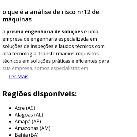
o que é a análise de risco nr12 de
máquinas
a
prisma engenharia de soluções
é uma
empresa de engenharia especializada em
soluções de inspeções e laudos técnicos com
alta tecnologia. transformamos requisitos
técnicos em soluções práticas e eficientes para
sua empresa. somos especialistas em
inspeções e laudos que previnem os problemas
Ler Mais
antes que eles aconteçam, garantindo a
segurança e a conformidade das operações.
Regiões disponíveis:
nosso serviço de análise de risco nr12 de
Acre (AC)
máquinas oferece uma solução completa e
Alagoas (AL)
personalizada para garantir a conformidade
Amapá (AP)
legal e a segurança das máquinas e
Amazonas (AM)
equipamentos da sua empresa, seguindo todos
Bahia (BA)