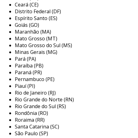
os requisitos da
norma regulamentadora nº
Ceará (CE)
12
do
ministério do trabalho
. a primeira etapa
Distrito Federal (DF)
do serviço é a apreciação de risco, onde
Espírito Santo (ES)
realizamos um mapeamento completo dos
Goiás (GO)
Maranhão (MA)
riscos associados a cada máquina e
Mato Grosso (MT)
equipamento, identificando zonas de perigo,
Mato Grosso do Sul (MS)
pontos de aprisionamento, esmagamento,
Minas Gerais (MG)
choque elétrico, entre outros.
Pará (PA)
Paraíba (PB)
a análise técnica especializada é outro
Paraná (PR)
componente essencial do nosso serviço. nossa
Pernambuco (PE)
equipe avalia cada ponto crítico com base em
Piauí (PI)
normas técnicas nacionais e internacionais,
Rio de Janeiro (RJ)
propondo soluções de segurança sob medida
Rio Grande do Norte (RN)
para sua operação. além disso, elaboramos um
Rio Grande do Sul (RS)
plano de ação estruturado, que prioriza as
Rondônia (RO)
adequações com base no nível de risco,
Roraima (RR)
exposição e frequência de uso, otimizando
Santa Catarina (SC)
recursos e garantindo um excelente custo-
São Paulo (SP)