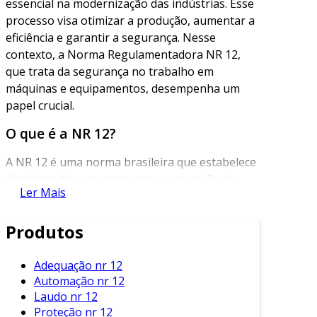
essencial na modernização das indústrias. Esse
processo visa otimizar a produção, aumentar a
eficiência e garantir a segurança. Nesse
contexto, a Norma Regulamentadora NR 12,
que trata da segurança no trabalho em
máquinas e equipamentos, desempenha um
papel crucial.
O que é a NR 12?
A NR 12 é uma norma brasileira que estabelece
diretrizes de segurança para a operação de
Ler Mais
máquinas e equipamentos. Seu objetivo é
prevenir acidentes e garantir condições
Produtos
seguras aos trabalhadores. Adicionalmente, a
norma abrange aspectos de instalação,
manutenção e operação dos equipamentos.
Adequação nr 12
Automação nr 12
A norma é de cumprimento obrigatório para
Laudo nr 12
todas as empresas que utilizam máquinas em
Proteção nr 12