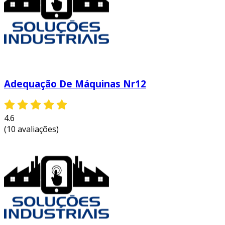
industrial. este bloco apresenta as principais
áreas em que a kgfm atua, garantindo a
conformidade e a proteção dos operadores.
soluções para prensas, tornos, injetoras e
diversos tipos de máquinas;
implementação de intertravamentos,
Adequação De Máquinas Nr12
sensores e clps de segurança;
emissão do laudo nr12 que comprova
conformidade legal e operacional;
4.6
(10 avaliações)
modernização que eleva o padrão de
segurança e produtividade da sua planta.
essas aplicações são essenciais para
transformar o parque fabril em um ambiente
de trabalho seguro e produtivo, evitando
multas, interdições e acidentes. a adequação de
máquinas e equipamentos a nr12 não é apenas