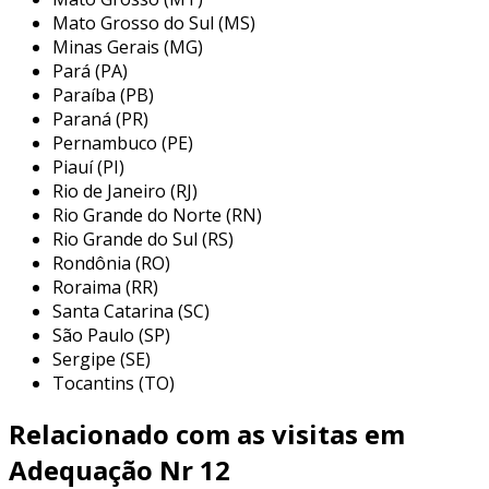
com o objetivo de evitar acidentes graves,
Mato Grosso do Sul (MS)
interdições da produção e multas elevadas. a
Minas Gerais (MG)
kgfm é especialista em automação nr12,
Pará (PA)
implementando sistemas de proteção, como
Paraíba (PB)
intertravamentos, comandos bimanual e
Paraná (PR)
barreiras de luz, que transformam máquinas
Pernambuco (PE)
potencialmente perigosas em equipamentos
Piauí (PI)
seguros e produtivos.
Rio de Janeiro (RJ)
Rio Grande do Norte (RN)
além disso, a adequação à nr12 inclui a
Rio Grande do Sul (RS)
instalação de grades de proteção adequadas,
Rondônia (RO)
assegurando que o ambiente de trabalho seja
Roraima (RR)
seguro para todos os operadores. a kgfm
Santa Catarina (SC)
realiza todas as etapas necessárias para a
São Paulo (SP)
Sergipe (SE)
adequação e certificação dos equipamentos,
Tocantins (TO)
emitindo um laudo que comprova a
conformidade legal e operacional. isso não
Relacionado com as visitas em
apenas protege os colaboradores, mas
também contribui para a modernização das
Adequação Nr 12