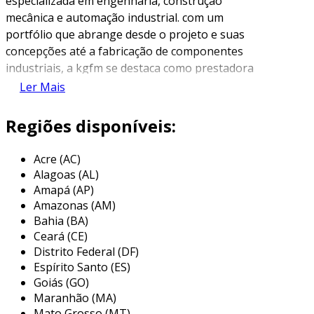
especializada em engenharia, construção
mecânica e automação industrial. com um
portfólio que abrange desde o projeto e suas
concepções até a fabricação de componentes
industriais, a kgfm se destaca como prestadora
de serviços para máquinas, dispositivos,
Ler Mais
máquinas especiais e sistemas de
transportadores voltados para movimentação
Regiões disponíveis:
industrial intralogística. a experiência da
empresa a posiciona como uma referência no
Acre (AC)
setor, oferecendo soluções que garantem a
Alagoas (AL)
segurança e a eficiência operacional.
Amapá (AP)
Amazonas (AM)
a adequação de máquinas e equipamentos a
Bahia (BA)
nr12 é um serviço essencial para indústrias que
Ceará (CE)
buscam garantir a segurança de seus
Distrito Federal (DF)
colaboradores e a conformidade legal de suas
Espírito Santo (ES)
operações. este processo envolve a análise de
Goiás (GO)
Maranhão (MA)
risco e a elaboração de projetos de segurança,
Mato Grosso (MT)