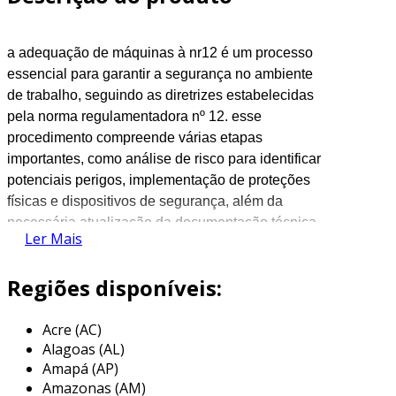
a adequação de máquinas à nr12 é um processo
essencial para garantir a segurança no ambiente
de trabalho, seguindo as diretrizes estabelecidas
pela norma regulamentadora nº 12. esse
procedimento compreende várias etapas
importantes, como análise de risco para identificar
potenciais perigos, implementação de proteções
físicas e dispositivos de segurança, além da
necessária atualização da documentação técnica.
Ler Mais
a capacitação dos operadores é fundamental
nesse contexto, pois assegura que todos estejam
Regiões disponíveis:
cientes dos procedimentos de segurança a serem
adotados. o objetivo final é minimizar os riscos de
Acre (AC)
acidentes e garantir que as máquinas operem em
Alagoas (AL)
conformidade com os requisitos legais e técnicos,
Amapá (AP)
promovendo um ambiente mais seguro.
Amazonas (AM)