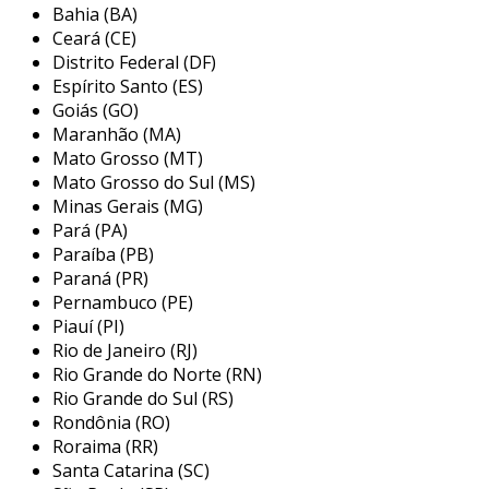
Bahia (BA)
a
wengaut
engenharia, localizada em bauru, são
Ceará (CE)
paulo, se destaca como prestadora de serviços
Distrito Federal (DF)
especializada em soluções industriais. com uma
Espírito Santo (ES)
trajetória de mais de 20 anos, a empresa oferece
Goiás (GO)
um portfólio diversificado que inclui serviços de
Maranhão (MA)
manutenção, engenharia e fabricação de
Mato Grosso (MT)
máquinas. o compromisso com alta qualidade e a
Mato Grosso do Sul (MS)
adequação às normas de segurança, como a nr-
Minas Gerais (MG)
12, são pilares da sua atuação. entre as soluções
Pará (PA)
disponibilizadas, a empresa realiza automação
Paraíba (PB)
industrial, desenvolvimento de máquinas
Paraná (PR)
Pernambuco (PE)
personalizadas e criação de projetos elétricos e
Piauí (PI)
mecânicos, sempre buscando atender às
Rio de Janeiro (RJ)
necessidades específicas de cada cliente.
Rio Grande do Norte (RN)
Rio Grande do Sul (RS)
Rondônia (RO)
Roraima (RR)
Santa Catarina (SC)