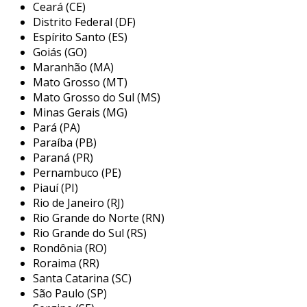
Ceará (CE)
paulo, se destaca como prestadora de serviços
Distrito Federal (DF)
especializada em soluções industriais. com uma
Espírito Santo (ES)
trajetória de mais de 20 anos, a empresa oferece
Goiás (GO)
um portfólio diversificado que inclui serviços de
Maranhão (MA)
manutenção, engenharia e fabricação de
Mato Grosso (MT)
máquinas. o compromisso com alta qualidade e a
Mato Grosso do Sul (MS)
adequação às normas de segurança, como a nr-
Minas Gerais (MG)
12, são pilares da sua atuação. entre as soluções
Pará (PA)
disponibilizadas, a empresa realiza automação
Paraíba (PB)
industrial, desenvolvimento de máquinas
Paraná (PR)
Pernambuco (PE)
personalizadas e criação de projetos elétricos e
Piauí (PI)
mecânicos, sempre buscando atender às
Rio de Janeiro (RJ)
necessidades específicas de cada cliente.
Rio Grande do Norte (RN)
Rio Grande do Sul (RS)
Rondônia (RO)
Roraima (RR)
Santa Catarina (SC)
São Paulo (SP)