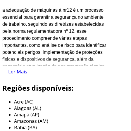
a adequação de máquinas à nr12 é um processo
essencial para garantir a segurança no ambiente
de trabalho, seguindo as diretrizes estabelecidas
pela norma regulamentadora nº 12. esse
procedimento compreende várias etapas
importantes, como análise de risco para identificar
potenciais perigos, implementação de proteções
físicas e dispositivos de segurança, além da
necessária atualização da documentação técnica.
Ler Mais
a capacitação dos operadores é fundamental
nesse contexto, pois assegura que todos estejam
Regiões disponíveis:
cientes dos procedimentos de segurança a serem
adotados. o objetivo final é minimizar os riscos de
Acre (AC)
acidentes e garantir que as máquinas operem em
Alagoas (AL)
conformidade com os requisitos legais e técnicos,
Amapá (AP)
promovendo um ambiente mais seguro.
Amazonas (AM)
Bahia (BA)
a
wengaut
engenharia, localizada em bauru, são