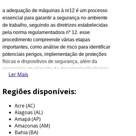
a adequação de máquinas à nr12 é um processo
essencial para garantir a segurança no ambiente
de trabalho, seguindo as diretrizes estabelecidas
pela norma regulamentadora nº 12. esse
procedimento compreende várias etapas
importantes, como análise de risco para identificar
potenciais perigos, implementação de proteções
físicas e dispositivos de segurança, além da
necessária atualização da documentação técnica.
Ler Mais
a capacitação dos operadores é fundamental
nesse contexto, pois assegura que todos estejam
Regiões disponíveis:
cientes dos procedimentos de segurança a serem
adotados. o objetivo final é minimizar os riscos de
Acre (AC)
acidentes e garantir que as máquinas operem em
Alagoas (AL)
conformidade com os requisitos legais e técnicos,
Amapá (AP)
promovendo um ambiente mais seguro.
Amazonas (AM)
Bahia (BA)
a
wengaut
engenharia, localizada em bauru, são