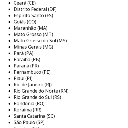
Ceará (CE)
paulo, se destaca como prestadora de serviços
Distrito Federal (DF)
especializada em soluções industriais. com uma
Espírito Santo (ES)
trajetória de mais de 20 anos, a empresa oferece
Goiás (GO)
um portfólio diversificado que inclui serviços de
Maranhão (MA)
manutenção, engenharia e fabricação de
Mato Grosso (MT)
máquinas. o compromisso com alta qualidade e a
Mato Grosso do Sul (MS)
adequação às normas de segurança, como a nr-
Minas Gerais (MG)
12, são pilares da sua atuação. entre as soluções
Pará (PA)
disponibilizadas, a empresa realiza automação
Paraíba (PB)
industrial, desenvolvimento de máquinas
Paraná (PR)
Pernambuco (PE)
personalizadas e criação de projetos elétricos e
Piauí (PI)
mecânicos, sempre buscando atender às
Rio de Janeiro (RJ)
necessidades específicas de cada cliente.
Rio Grande do Norte (RN)
Rio Grande do Sul (RS)
Rondônia (RO)
Roraima (RR)
Santa Catarina (SC)
São Paulo (SP)