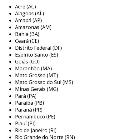
assegurando a segurança e a conformidade de
Acre (AC)
suas operações.
Alagoas (AL)
Amapá (AP)
o serviço de implementação de nr12 que
Amazonas (AM)
oferecemos é uma solução completa e
Bahia (BA)
personalizada, projetada para garantir a
Ceará (CE)
conformidade legal e a segurança das
Distrito Federal (DF)
máquinas e equipamentos da sua empresa.
Espírito Santo (ES)
seguindo todos os requisitos da norma
Goiás (GO)
Maranhão (MA)
regulamentadora nº 12 do ministério do
Mato Grosso (MT)
trabalho, nosso trabalho se inicia com uma
Mato Grosso do Sul (MS)
apreciação de risco, onde realizamos um
Minas Gerais (MG)
mapeamento completo dos riscos associados a
Pará (PA)
cada máquina e equipamento. identificamos
Paraíba (PB)
zonas de perigo, pontos de aprisionamento,
Paraná (PR)
esmagamento, choque elétrico, entre outros,
Pernambuco (PE)
para garantir um ambiente de trabalho seguro.
Piauí (PI)
Rio de Janeiro (RJ)
na sequência, nossa análise técnica
Rio Grande do Norte (RN)