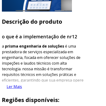
Descrição do produto
o que é a implementação de nr12
a
prisma engenharia de soluções
é uma
prestadora de serviços especializada em
engenharia, focada em oferecer soluções de
inspeções e laudos técnicos com alta
tecnologia. nossa missão é transformar
requisitos técnicos em soluções práticas e
eficientes, garantindo que sua empresa opere
dentro das normas e regulamentos vigentes.
Ler Mais
com uma equipe experiente, somos
especialistas em laudos que previnem
Regiões disponíveis:
problemas antes que eles aconteçam,