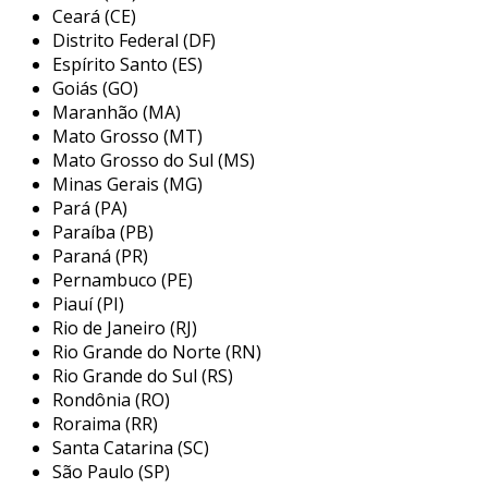
trabalho
, oferece uma solução completa e
Ceará (CE)
personalizada para garantir a conformidade
Distrito Federal (DF)
legal e a segurança das máquinas e
Espírito Santo (ES)
equipamentos da sua empresa. através de um
Goiás (GO)
Maranhão (MA)
processo metódico, realizamos uma apreciação
Mato Grosso (MT)
de risco, onde mapeamos todos os riscos
Mato Grosso do Sul (MS)
associados a cada máquina e equipamento,
Minas Gerais (MG)
identificando zonas de perigo, pontos de
Pará (PA)
aprisionamento, esmagamento, choque
Paraíba (PB)
elétrico, entre outros.
Paraná (PR)
Pernambuco (PE)
a análise técnica especializada é um dos pilares
Piauí (PI)
do nosso serviço. nossa equipe avalia cada
Rio de Janeiro (RJ)
ponto crítico com base em normas técnicas
Rio Grande do Norte (RN)
nacionais e internacionais, propondo soluções
Rio Grande do Sul (RS)
de segurança sob medida para sua operação.
Rondônia (RO)
após essa análise, elaboramos um plano de
Roraima (RR)
ação estruturado, que prioriza adequações com
Santa Catarina (SC)
base no nível de risco, exposição e frequência
São Paulo (SP)