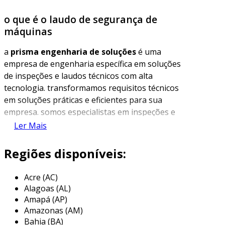
o que é o laudo de segurança de
máquinas
a
prisma engenharia de soluções
é uma
empresa de engenharia específica em soluções
de inspeções e laudos técnicos com alta
tecnologia. transformamos requisitos técnicos
em soluções práticas e eficientes para sua
empresa. somos especialistas em inspeções e
laudos que previnem os problemas antes que
Ler Mais
eles aconteçam. nossa experiência e dedicação
garantem que oferecemos serviços de
Regiões disponíveis:
qualidade, sempre focados na segurança e
conformidade.
Acre (AC)
Alagoas (AL)
nosso serviço de laudo de segurança de
Amapá (AP)
máquinas, conforme a
norma
Amazonas (AM)
regulamentadora nº 12
do
ministério do
Bahia (BA)