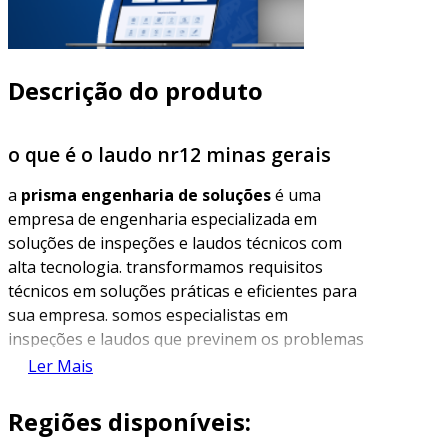
Descrição do produto
o que é o laudo nr12 minas gerais
a
prisma engenharia de soluções
é uma
empresa de engenharia especializada em
soluções de inspeções e laudos técnicos com
alta tecnologia. transformamos requisitos
técnicos em soluções práticas e eficientes para
sua empresa. somos especialistas em
inspeções e laudos que previnem os problemas
antes que eles aconteçam. nossa experiência e
Ler Mais
compromisso com a qualidade garantem que os
serviços prestados atendam às necessidades
Regiões disponíveis:
específicas de cada cliente.