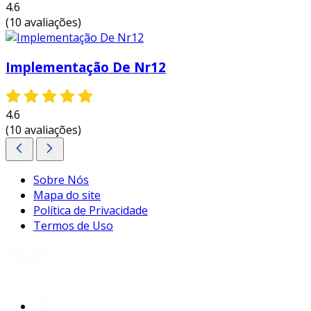
4.6
auxiliar sua empresa nesse processo,
(10 avaliações)
garantindo a segurança e a eficiência
necessárias para um ambiente de trabalho
produtivo.
Implementação De Nr12
4.6
(10 avaliações)
Sobre Nós
Mapa do site
Política de Privacidade
Termos de Uso