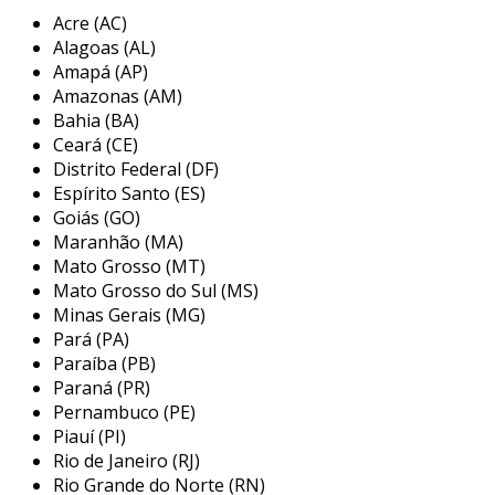
Acre (AC)
nosso serviço de laudo nr-12 oferece uma
Alagoas (AL)
solução completa e personalizada para
Amapá (AP)
garantir a conformidade legal e a segurança
Amazonas (AM)
das máquinas e equipamentos da sua empresa,
Bahia (BA)
seguindo todos os requisitos da norma
Ceará (CE)
regulamentadora nº 12 do ministério do
Distrito Federal (DF)
trabalho. através de um processo detalhado,
Espírito Santo (ES)
realizamos uma apreciação de risco que mapeia
Goiás (GO)
Maranhão (MA)
os perigos associados a cada máquina,
Mato Grosso (MT)
identificando zonas de perigo, pontos de
Mato Grosso do Sul (MS)
aprisionamento, esmagamento e choque
Minas Gerais (MG)
elétrico, entre outros.
Pará (PA)
Paraíba (PB)
além da apreciação de risco, nossa equipe
Paraná (PR)
realiza uma análise técnica especializada.
Pernambuco (PE)
avaliamos cada ponto crítico com base em
Piauí (PI)
normas técnicas nacionais e internacionais,
Rio de Janeiro (RJ)
propondo soluções de segurança sob medida
Rio Grande do Norte (RN)