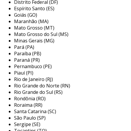
regulamentadora nº 12 do ministério do
Distrito Federal (DF)
trabalho. as etapas do serviço incluem uma
Espírito Santo (ES)
apreciação de risco, onde realizamos um
Goiás (GO)
Maranhão (MA)
mapeamento completo dos riscos associados a
Mato Grosso (MT)
cada máquina e equipamento, identificando
Mato Grosso do Sul (MS)
zonas de perigo, pontos de aprisionamento,
Minas Gerais (MG)
esmagamento, choque elétrico, entre outros.
Pará (PA)
Paraíba (PB)
além disso, nossa equipe realiza uma análise
Paraná (PR)
técnica especializada, avaliando cada ponto
Pernambuco (PE)
crítico com base em normas técnicas nacionais
Piauí (PI)
e internacionais. propomos soluções de
Rio de Janeiro (RJ)
segurança sob medida para sua operação,
Rio Grande do Norte (RN)
garantindo que cada aspecto seja
Rio Grande do Sul (RS)
cuidadosamente considerado. elaboramos um
Rondônia (RO)
plano de ação estruturado, com priorização
Roraima (RR)
baseada no nível de risco, exposição e
Santa Catarina (SC)
frequência de uso, otimizando recursos e
São Paulo (SP)
Sergipe (SE)
garantindo um excelente custo-benefício.
Tocantins (TO)