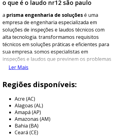
o que é o laudo nr12 são paulo
a
prisma engenharia de soluções
é uma
empresa de engenharia especializada em
soluções de inspeções e laudos técnicos com
alta tecnologia. transformamos requisitos
técnicos em soluções práticas e eficientes para
sua empresa. somos especialistas em
inspeções e laudos que previnem os problemas
antes que eles aconteçam. nossa abordagem é
Ler Mais
focada em oferecer serviços que garantam a
segurança e a conformidade legal de máquinas
Regiões disponíveis:
e equipamentos.
Acre (AC)
nosso serviço de laudo nr-12 oferece uma
Alagoas (AL)
solução completa e personalizada para
Amapá (AP)
garantir a conformidade legal e a segurança
Amazonas (AM)
das máquinas e equipamentos da sua empresa,
Bahia (BA)
seguindo todos os requisitos da norma
Ceará (CE)