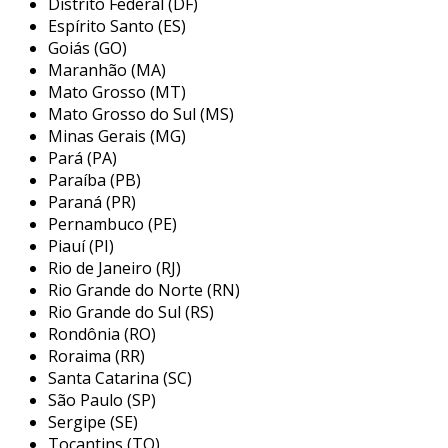
Distrito Federal (DF)
mapeamos os riscos associados a cada
Espírito Santo (ES)
máquina e equipamento, identificando zonas de
Goiás (GO)
Maranhão (MA)
perigo, pontos de aprisionamento,
Mato Grosso (MT)
esmagamento, choque elétrico, entre outros.
Mato Grosso do Sul (MS)
além da apreciação de risco, nossa equipe
Minas Gerais (MG)
Pará (PA)
realiza uma análise técnica especializada,
Paraíba (PB)
avaliando cada ponto crítico com base em
Paraná (PR)
normas técnicas nacionais e internacionais.
Pernambuco (PE)
propomos soluções de segurança sob medida
Piauí (PI)
para sua operação, assegurando que todos os
Rio de Janeiro (RJ)
aspectos de segurança sejam considerados.
Rio Grande do Norte (RN)
elaboramos um plano de ação estruturado,
Rio Grande do Sul (RS)
priorizando as adequações com base no nível
Rondônia (RO)
de risco, exposição e frequência de uso,
Roraima (RR)
otimizando recursos e garantindo um excelente
Santa Catarina (SC)
custo-benefício.
São Paulo (SP)
Sergipe (SE)
por fim, executamos as adequações conforme
Tocantins (TO)