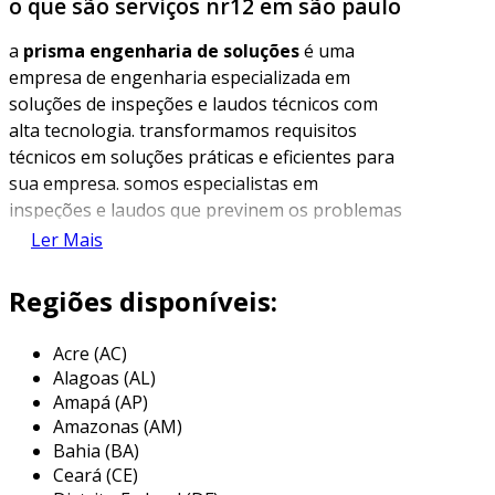
o que são serviços nr12 em são paulo
a
prisma engenharia de soluções
é uma
empresa de engenharia especializada em
soluções de inspeções e laudos técnicos com
alta tecnologia. transformamos requisitos
técnicos em soluções práticas e eficientes para
sua empresa. somos especialistas em
inspeções e laudos que previnem os problemas
antes que eles aconteçam, garantindo a
Ler Mais
segurança e a conformidade das operações.
Regiões disponíveis:
nosso serviço de laudo nr-12 oferece uma
solução completa e personalizada para
Acre (AC)
garantir a conformidade legal e a segurança
Alagoas (AL)
das máquinas e equipamentos da sua empresa,
Amapá (AP)
seguindo todos os requisitos da norma
Amazonas (AM)
regulamentadora nº 12 do ministério do
Bahia (BA)
trabalho. através de um processo estruturado,
Ceará (CE)
realizamos uma apreciação de risco, onde