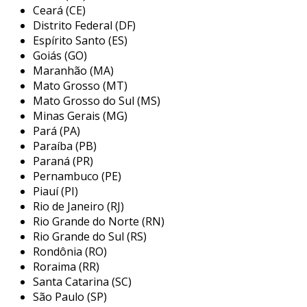
segurança das máquinas e equipamentos da
Ceará (CE)
sua empresa, seguindo todos os requisitos da
Distrito Federal (DF)
norma regulamentadora nº 12
do
ministério
Espírito Santo (ES)
do trabalho
. através de um processo
Goiás (GO)
Maranhão (MA)
detalhado, realizamos uma apreciação de risco,
Mato Grosso (MT)
onde mapeamos os riscos associados a cada
Mato Grosso do Sul (MS)
máquina e equipamento, identificando zonas de
Minas Gerais (MG)
perigo, pontos de aprisionamento,
Pará (PA)
esmagamento e choque elétrico, entre outros.
Paraíba (PB)
Paraná (PR)
a análise técnica especializada é uma das
Pernambuco (PE)
etapas fundamentais do nosso serviço. nossa
Piauí (PI)
equipe avalia cada ponto crítico com base em
Rio de Janeiro (RJ)
normas técnicas nacionais e internacionais,
Rio Grande do Norte (RN)
propondo soluções de segurança sob medida
Rio Grande do Sul (RS)
para sua operação. com um plano de ação
Rondônia (RO)
estruturado, elaboramos um detalhamento das
Roraima (RR)
adequações necessárias, priorizando as
Santa Catarina (SC)
intervenções com base no nível de risco,
São Paulo (SP)