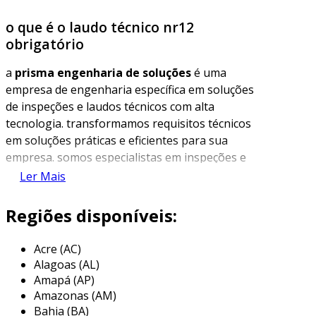
o que é o laudo técnico nr12
obrigatório
a
prisma engenharia de soluções
é uma
empresa de engenharia específica em soluções
de inspeções e laudos técnicos com alta
tecnologia. transformamos requisitos técnicos
em soluções práticas e eficientes para sua
empresa. somos especialistas em inspeções e
laudos que previnem os problemas antes que
Ler Mais
eles aconteçam. nossa missão é garantir que as
empresas estejam em conformidade com as
Regiões disponíveis:
normas vigentes, proporcionando segurança e
eficiência operacional.
Acre (AC)
Alagoas (AL)
nosso serviço de laudo técnico nr12 obrigatório
Amapá (AP)
oferece uma solução completa e personalizada
Amazonas (AM)
para garantir a conformidade legal e a
Bahia (BA)