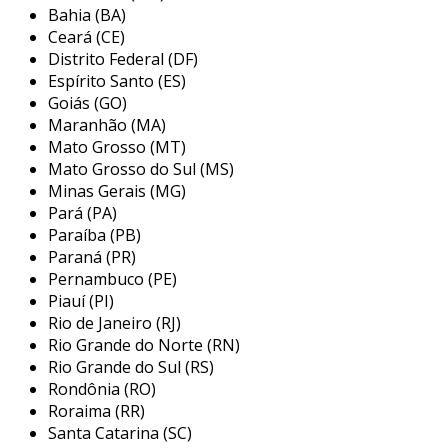
e personalizada para garantir a conformidade
Bahia (BA)
legal e a segurança das máquinas e
Ceará (CE)
equipamentos da sua empresa. seguindo todos
Distrito Federal (DF)
os requisitos da
norma regulamentadora nº
Espírito Santo (ES)
12
do
ministério do trabalho
, nosso trabalho
Goiás (GO)
Maranhão (MA)
começa com uma apreciação de risco, onde
Mato Grosso (MT)
realizamos um mapeamento completo dos
Mato Grosso do Sul (MS)
riscos associados a cada máquina e
Minas Gerais (MG)
equipamento, identificando zonas de perigo,
Pará (PA)
pontos de aprisionamento, esmagamento e
Paraíba (PB)
choque elétrico, entre outros.
Paraná (PR)
Pernambuco (PE)
além da apreciação de risco, nossa equipe
Piauí (PI)
realiza uma análise técnica especializada,
Rio de Janeiro (RJ)
avaliando cada ponto crítico com base em
Rio Grande do Norte (RN)
normas técnicas nacionais e internacionais.
Rio Grande do Sul (RS)
propomos soluções de segurança sob medida
Rondônia (RO)
para sua operação, assegurando que cada
Roraima (RR)
detalhe seja considerado. após essa análise,
Santa Catarina (SC)