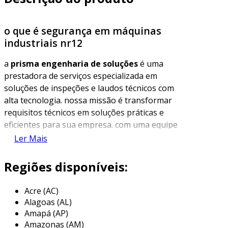
o que é segurança em máquinas
industriais nr12
a
prisma engenharia de soluções
é uma
prestadora de serviços especializada em
soluções de inspeções e laudos técnicos com
alta tecnologia. nossa missão é transformar
requisitos técnicos em soluções práticas e
eficientes para sua empresa. com uma equipe
de especialistas, garantimos que os laudos que
Ler Mais
oferecemos previnam problemas antes que
eles aconteçam, promovendo um ambiente de
Regiões disponíveis:
trabalho seguro e conforme as normas
vigentes.
Acre (AC)
Alagoas (AL)
nosso serviço de segurança em máquinas
Amapá (AP)
industriais nr12 oferece uma solução completa
Amazonas (AM)